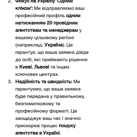
Фокус на Україну 'Одним 
кліком':
 Ми відправляємо ваш 
професійний профіль 
одним 
натисканням
20 провідним 
агентствам та менеджерам
 у 
вашому цільовому регіоні 
(наприклад, 
Україна
). Це 
гарантує, що ваша заявка дійде 
до осіб, які приймають рішення 
в 
Києві
, 
Львові
 та інших 
ключових центрах.
Надійність та швидкість:
 Ми 
гарантуємо, що ваша заявка 
буде передана у правильному, 
безпомилковому та 
професійному форматі. Це 
заощаджує ваш час і значно 
прискорює процес 
пошуку 
агентства в Україні
.