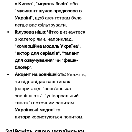
з Києва
", "
модель Львів
" або 
"
музикант шукає продюсера в 
Україні
", щоб агентствам було 
легше вас фільтрувати.
Галузева ніша:
 Чітко визначтеся 
з категоріями, наприклад, 
"
комерційна модель Україна
", 
"
актор для серіалів
", "
талант 
для озвучування
" чи "
фешн-
блогер
".
Акцент на зовнішність:
 Укажіть, 
чи відповідає ваш типаж 
(наприклад, "слов'янська 
зовнішність", "універсальний 
типаж") поточним запитам. 
Українські моделі
 та 
актори
 користуються попитом.
Здійсніть свою українську 