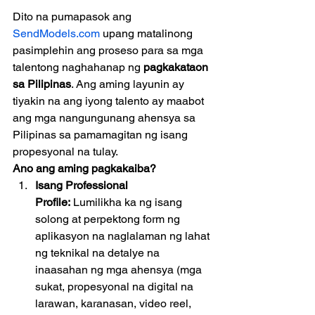
Dito na pumapasok ang 
SendModels.com
 upang matalinong 
pasimplehin ang proseso para sa mga 
talentong naghahanap ng 
pagkakataon 
sa Pilipinas
. Ang aming layunin ay 
tiyakin na ang iyong talento ay maabot 
ang mga nangungunang ahensya sa 
Pilipinas sa pamamagitan ng isang 
propesyonal na tulay.
Ano ang aming pagkakaiba?
Isang Professional 
Profile:
 Lumilikha ka ng isang 
solong at perpektong form ng 
aplikasyon na naglalaman ng lahat 
ng teknikal na detalye na 
inaasahan ng mga ahensya (mga 
sukat, propesyonal na digital na 
larawan, karanasan, video reel, 