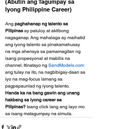
(Abutin ang Tagumpay sa 
Iyong Philippine Career)
Ang 
paghahanap ng talento sa 
Pilipinas
 ay patuloy at aktibong 
nagaganap. Ang mahalaga ay maihatid 
ang iyong talento sa pinakamahusay 
na mga ahensya sa pamamagitan ng 
isang propesyonal at mabilis na 
channel. Itinatayo ng 
SendModels.com
ang tulay na ito, na nagbibigay-daan sa 
iyo na mag-focus lamang sa 
pagpapaunlad ng iyong talento.
Handa ka na bang gawin ang unang 
hakbang sa iyong career sa 
Pilipinas?
 Isang click lang ang layo mo 
sa isang matagumpay na simula.