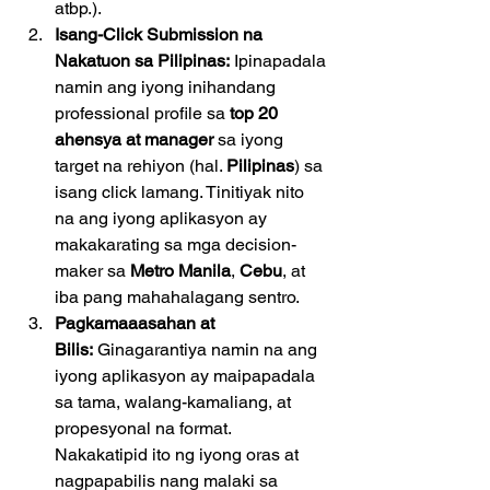
atbp.).
Isang-Click Submission na 
Nakatuon sa Pilipinas:
 Ipinapadala 
namin ang iyong inihandang 
professional profile sa 
top 20 
ahensya at manager
 sa iyong 
target na rehiyon (hal. 
Pilipinas
) sa 
isang click lamang. Tinitiyak nito 
na ang iyong aplikasyon ay 
makakarating sa mga decision-
maker sa 
Metro Manila
, 
Cebu
, at 
iba pang mahahalagang sentro.
Pagkamaaasahan at 
Bilis:
 Ginagarantiya namin na ang 
iyong aplikasyon ay maipapadala 
sa tama, walang-kamaliang, at 
propesyonal na format. 
Nakakatipid ito ng iyong oras at 
nagpapabilis nang malaki sa 