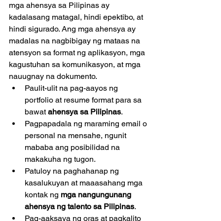
mga ahensya sa Pilipinas ay 
kadalasang matagal, hindi epektibo, at 
hindi sigurado. Ang mga ahensya ay 
madalas na nagbibigay ng mataas na 
atensyon sa format ng aplikasyon, mga 
kagustuhan sa komunikasyon, at mga 
nauugnay na dokumento.
Paulit-ulit na pag-aayos ng 
portfolio at resume format para sa 
bawat 
ahensya sa Pilipinas
.
Pagpapadala ng maraming email o 
personal na mensahe, ngunit 
mababa ang posibilidad na 
makakuha ng tugon.
Patuloy na paghahanap ng 
kasalukuyan at maaasahang mga 
kontak ng 
mga nangungunang 
ahensya ng talento sa Pilipinas
.
Pag-aaksaya ng oras at pagkalito 