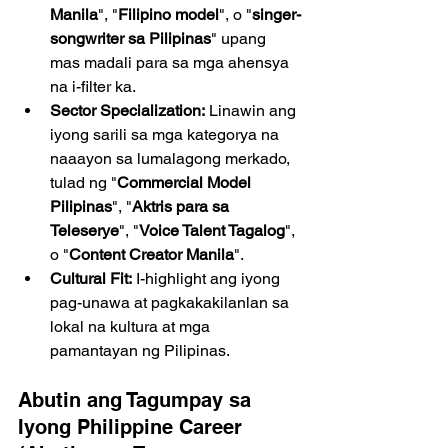
Manila
", "
Filipino model
", o "
singer-
songwriter sa Pilipinas
" upang 
mas madali para sa mga ahensya 
na i-filter ka.
Sector Specialization:
 Linawin ang 
iyong sarili sa mga kategorya na 
naaayon sa lumalagong merkado, 
tulad ng "
Commercial Model 
Pilipinas
", "
Aktris para sa 
Teleserye
", "
Voice Talent Tagalog
", 
o "
Content Creator Manila
".
Cultural Fit:
 I-highlight ang iyong 
pag-unawa at pagkakakilanlan sa 
lokal na kultura at mga 
pamantayan ng Pilipinas.
Abutin ang Tagumpay sa 
Iyong Philippine Career 